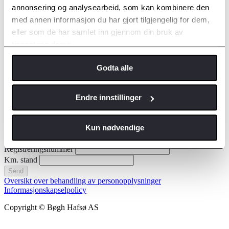
Fornavn
annonsering og analysearbeid, som kan kombinere den
Etternavn
med annen informasjon du har gjort tilgjengelig for dem,
eller som de har samlet inn gjennom din bruk av
Kontakt meg via
tjenestene deres.
E-post
Telefon
E-postadresse
*
Godta alle
Jeg ønsker time til
*
Endre innstillinger
Kun nødvendige
Hva kan vi hjelpe deg med?
*
Registreringsnummer
Km. stand
Send
Oversikt over behandling av personopplysninger
Informasjonskapselpolicy
Copyright © Bøgh Hafsø AS