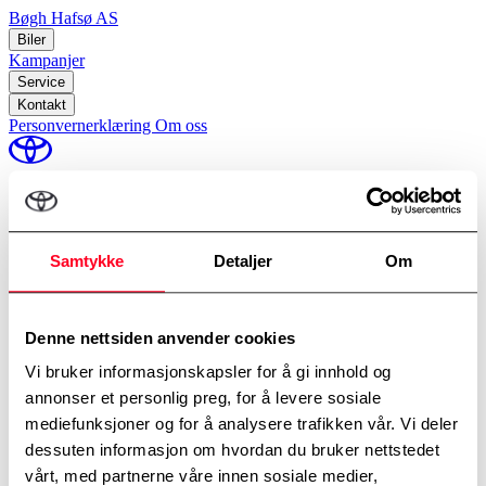
Bøgh Hafsø AS
Biler
Kampanjer
Service
Kontakt
Personvernerklæring
Om oss
perm_identity
Min Toyota
Samtykke
Detaljer
Om
Hjem
/
Verkstedtime
Bestill verkstedtime
Denne nettsiden anvender cookies
Vi bruker informasjonskapsler for å gi innhold og
Avdelinger
*
Velg avdeling
annonser et personlig preg, for å levere sosiale
mediefunksjoner og for å analysere trafikken vår. Vi deler
dessuten informasjon om hvordan du bruker nettstedet
vårt, med partnerne våre innen sosiale medier,