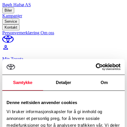
Bøgh Hafsø AS
Biler
Kampanjer
Service
Kontakt
Personvernerklæring
Om oss
perm_identity
Min Toyota
Hjem
/
Billån
Samtykke
Detaljer
Om
Denne nettsiden anvender cookies
Vi bruker informasjonskapsler for å gi innhold og
annonser et personlig preg, for å levere sosiale
mediefunksjoner og for å analysere trafikken vår. Vi deler